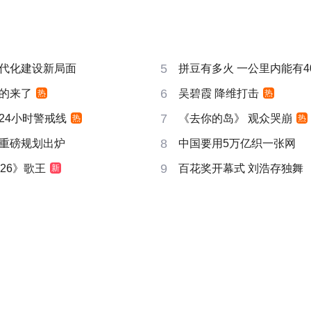
5
代化建设新局面
拼豆有多火 一公里内能有4
6
的来了
吴碧霞 降维打击
热
热
7
24小时警戒线
《去你的岛》 观众哭崩
热
热
8
重磅规划出炉
中国要用5万亿织一张网
9
26》歌王
百花奖开幕式 刘浩存独舞
新