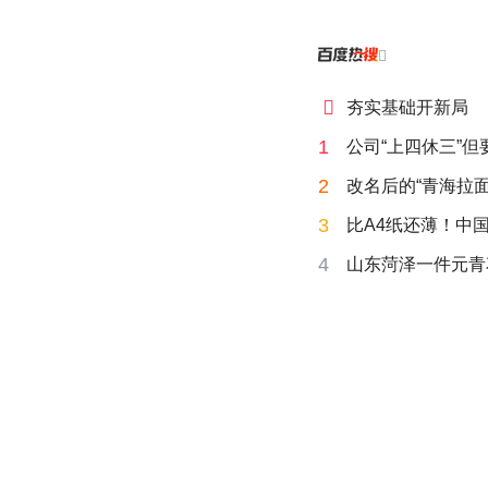


夯实基础开新局
1
公司“上四休三”但
2
改名后的“青海拉面
3
比A4纸还薄！中
4
山东菏泽一件元青