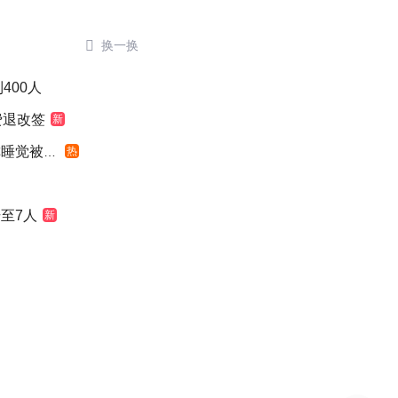

换一换
400人
费退改签
新
觉被摇醒
热
至7人
新